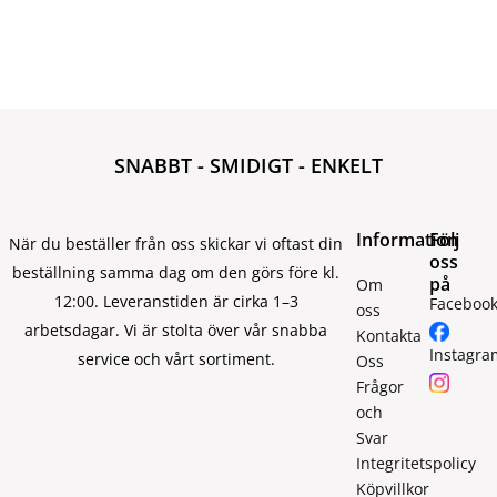
SNABBT - SMIDIGT - ENKELT
Information
Följ
När du beställer från oss skickar vi oftast din
oss
beställning samma dag om den görs före kl.
på
Om
12:00. Leveranstiden är cirka 1–3
Faceboo
oss
arbetsdagar. Vi är stolta över vår snabba
Kontakta
Instagra
service och vårt sortiment.
Oss
Frågor
och
Svar
Integritetspolicy
Köpvillkor