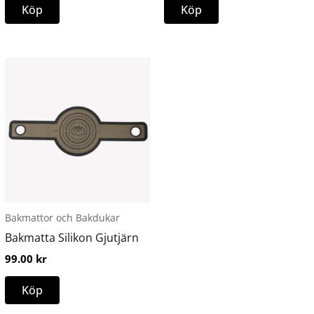
produktsidan
produktsidan
Köp
Köp
Bakmattor och Bakdukar
Bakmatta Silikon Gjutjärn
99.00
kr
Köp