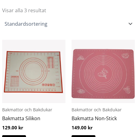
Visar alla 3 resultat
Den
Den
här
här
produkten
produkten
har
har
flera
flera
varianter.
varianter.
De
De
olika
olika
alternativen
alternativen
Bakmattor och Bakdukar
Bakmattor och Bakdukar
kan
kan
Bakmatta Silikon
Bakmatta Non-Stick
väljas
väljas
129.00
kr
149.00
kr
på
på