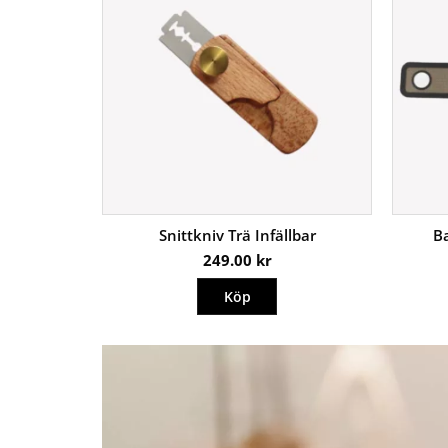
l Ring
Snittkniv Trä Infällbar
B
249.00
kr
Köp