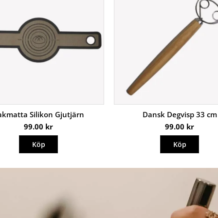
akmatta Silikon Gjutjärn
Dansk Degvisp 33 cm
99.00
kr
99.00
kr
Köp
Köp