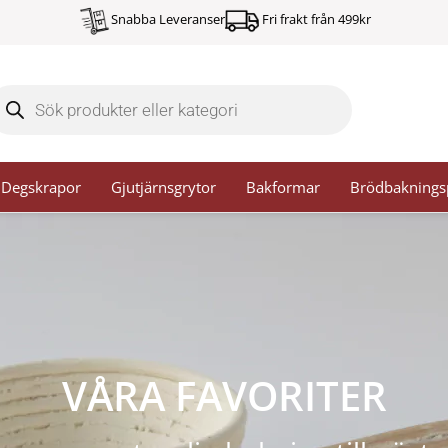
Snabba Leveranser
Fri frakt från 499kr
oducts
arch
Degskrapor
Gjutjärnsgrytor
Bakformar
Brödbaknings
VÅRA FAVORITER