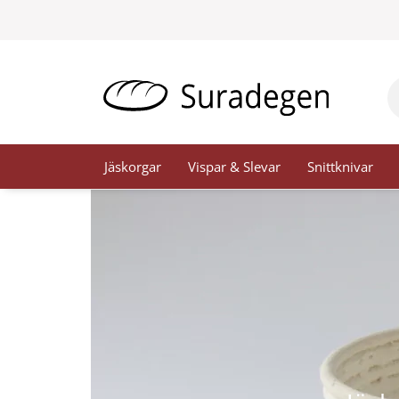
Hoppa
till
innehåll
Pr
se
Jäskorgar
Vispar & Slevar
Snittknivar
Suradegen