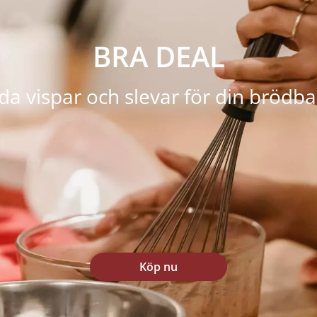
BRA DEAL
da vispar och slevar för din brödba
Köp nu