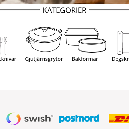
KATEGORIER
tknivar
Gjutjärnsgrytor
Bakformar
Degskr