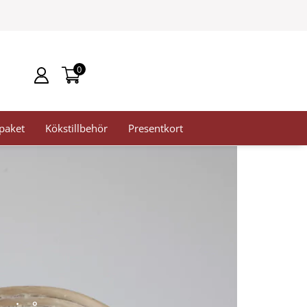
0
paket
Kökstillbehör
Presentkort