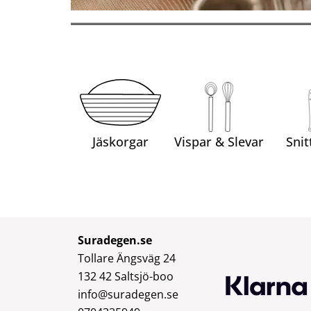
Jäskorgar
Vispar & Slevar
Snit
Suradegen.se
Tollare Ängsväg 24
132 42 Saltsjö-boo
info@suradegen.se