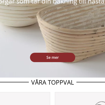
orgar som tar din bakning till nästa 
Se mer
VÅRA TOPPVAL