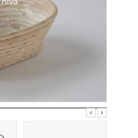
nivå​