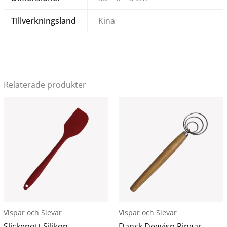
Tillverkningsland
Kina
Relaterade produkter
Den
här
produkten
har
flera
varianter.
De
olika
alternativen
Vispar och Slevar
Vispar och Slevar
kan
Slickepott Silikon
Dansk Degvisp Ringar