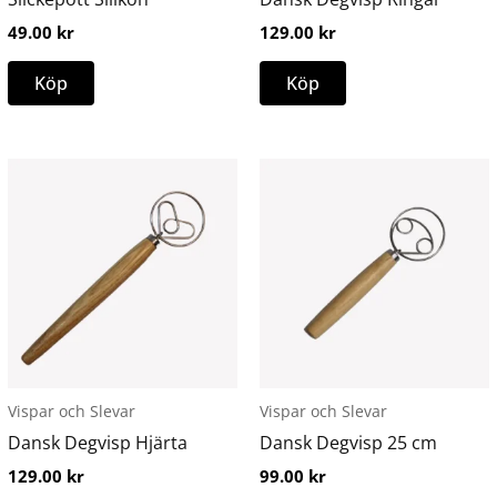
väljas
49.00
kr
129.00
kr
på
produktsidan
Köp
Köp
Vispar och Slevar
Vispar och Slevar
Dansk Degvisp Hjärta
Dansk Degvisp 25 cm
129.00
kr
99.00
kr