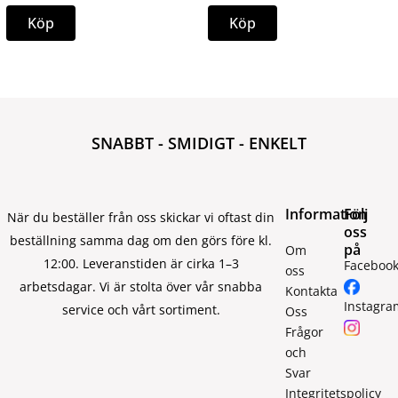
Köp
Köp
SNABBT - SMIDIGT - ENKELT
Information
Följ
När du beställer från oss skickar vi oftast din
oss
beställning samma dag om den görs före kl.
på
Om
12:00. Leveranstiden är cirka 1–3
Faceboo
oss
arbetsdagar. Vi är stolta över vår snabba
Kontakta
Instagra
service och vårt sortiment.
Oss
Frågor
och
Svar
Integritetspolicy