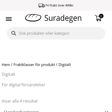
Hoppa
Fri frakt över 499kr
till
innehåll
0
Products
search
Hem
/ Fraktklasser för produkt / Digitalt
Digitalt
För digital försändelser
Visar alla 4 resultat