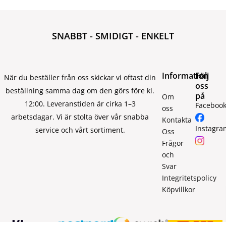
SNABBT - SMIDIGT - ENKELT
Information
Följ
När du beställer från oss skickar vi oftast din
oss
beställning samma dag om den görs före kl.
på
Om
12:00. Leveranstiden är cirka 1–3
Faceboo
oss
arbetsdagar. Vi är stolta över vår snabba
Kontakta
Instagra
service och vårt sortiment.
Oss
Frågor
och
Svar
Integritetspolicy
Köpvillkor