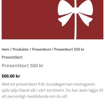
Hem
/
Produkter
/
Presentkort
/ Presentkort 500 kr
Presentkort
Presentkort 500 kr
500.00
kr
Med ett presentkort från Suradegen kan mottagaren
själv välja bland allt i vårt sortiment. Du kan även lägga till
ett personligt meddelande om du vill.