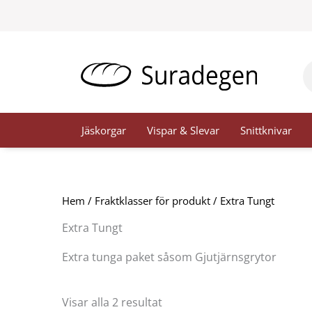
Hoppa
till
innehåll
Pr
se
Jäskorgar
Vispar & Slevar
Snittknivar
Hem
/ Fraktklasser för produkt / Extra Tungt
Extra Tungt
Extra tunga paket såsom Gjutjärnsgrytor
Visar alla 2 resultat