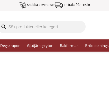
Snabba Leveranser
Fri frakt från 499kr
oducts
arch
Degskrapor
Gjutjärnsgrytor
Bakformar
Brödbaknings