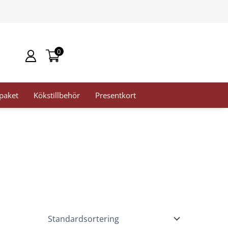
0
paket
Kökstillbehör
Presentkort