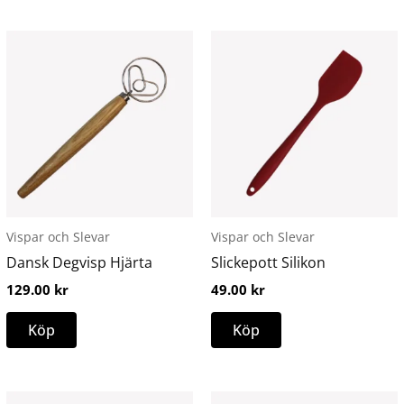
Den
här
produkten
har
flera
varianter.
De
olika
alternativen
Vispar och Slevar
Vispar och Slevar
kan
Dansk Degvisp Hjärta
Slickepott Silikon
väljas
129.00
kr
49.00
kr
på
produktsidan
Köp
Köp