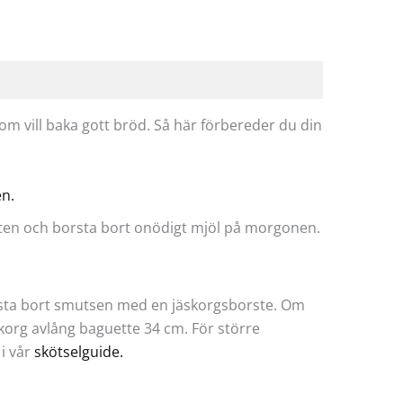
m vill baka gott bröd. Så här förbereder du din
en.
natten och borsta bort onödigt mjöl på morgonen.
borsta bort smutsen med en jäskorgsborste. Om
korg avlång baguette 34 cm. För större
i vår
skötselguide.