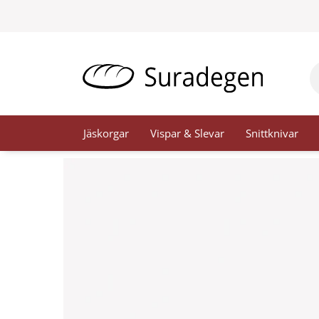
Hoppa
till
innehåll
Pr
se
Jäskorgar
Vispar & Slevar
Snittknivar