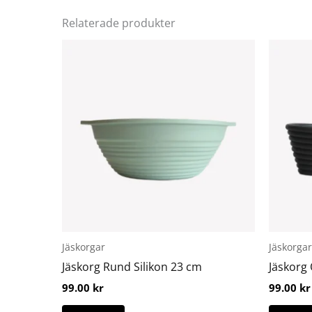
Relaterade produkter
Den
här
produkten
har
flera
varianter.
De
olika
alternativen
kan
väljas
på
Jäskorgar
Jäskorgar
produktsidan
Jäskorg Rund Silikon 23 cm
Jäskorg 
99.00
kr
99.00
kr