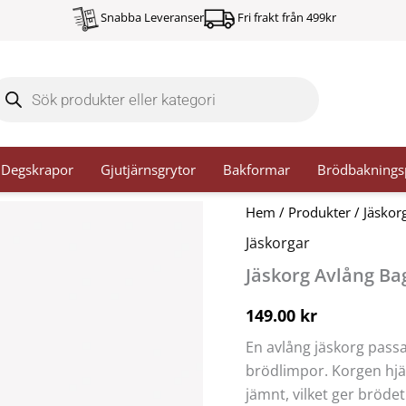
Snabba Leveranser
Fri frakt från 499kr
oducts
arch
Degskrapor
Gjutjärnsgrytor
Bakformar
Brödbaknings
Jäskorg
Hem
/
Produkter
/
Jäskor
Avlång
Jäskorgar
Baguette
34
Jäskorg Avlång Ba
cm
mängd
149.00
kr
En avlång jäskorg passa
brödlimpor. Korgen hjäl
jämnt, vilket ger bröde