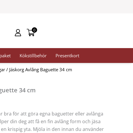
0
paket
Kökstillbehör
Presentkort
gar
/ Jäskorg Avlång Baguette 34 cm
guette 34 cm
r bra för att göra egna baguetter eller avlånga
per din deg att få en fin avlång form och jäsa
t en krispig yta. Mjöla in den innan du använder