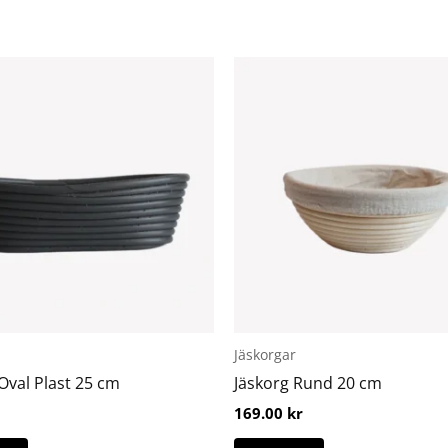
Den
här
produkten
har
flera
varianter.
De
olika
alternativen
kan
väljas
på
Jäskorgar
produktsidan
Oval Plast 25 cm
Jäskorg Rund 20 cm
169.00
kr