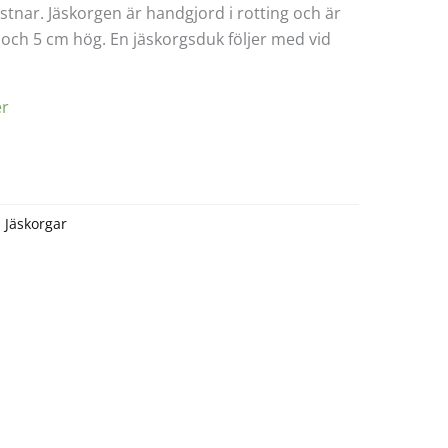
astnar. Jäskorgen är handgjord i rotting och är
och 5 cm hög. En jäskorgsduk följer med vid
er
:
Jäskorgar