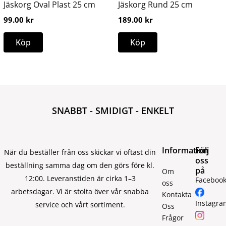
Jäskorg Oval Plast 25 cm
Jäskorg Rund 25 cm
väljas
99.00
kr
189.00
kr
på
produktsidan
Köp
Köp
SNABBT - SMIDIGT - ENKELT
Information
Följ
När du beställer från oss skickar vi oftast din
oss
beställning samma dag om den görs före kl.
på
Om
12:00. Leveranstiden är cirka 1–3
Faceboo
oss
arbetsdagar. Vi är stolta över vår snabba
Kontakta
Instagra
service och vårt sortiment.
Oss
Frågor