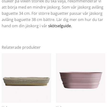
osäker på vilken storlek du ska välja, rekommenderar vi
att börja med en mindre jäskorg. Som vår jäskorg avlång
baguette 34 cm. För större baguetter passar vår jäskorg
avlång baguette 38 cm bättre. Lär dig mer om hur du tar
hand om din jäskorg i vår
skötselguide.
Relaterade produkter
Den
här
produkten
har
flera
varianter.
De
olika
alternativen