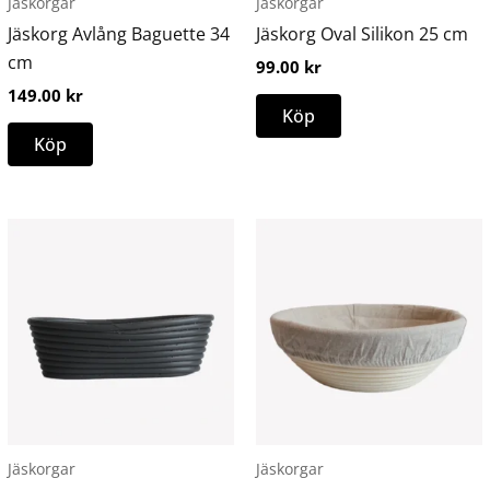
Jäskorgar
Jäskorgar
kan
Jäskorg Avlång Baguette 34
Jäskorg Oval Silikon 25 cm
väljas
cm
99.00
kr
på
149.00
kr
produktsidan
Köp
Köp
Den
här
produkten
har
flera
varianter.
De
olika
alternativen
Jäskorgar
Jäskorgar
kan