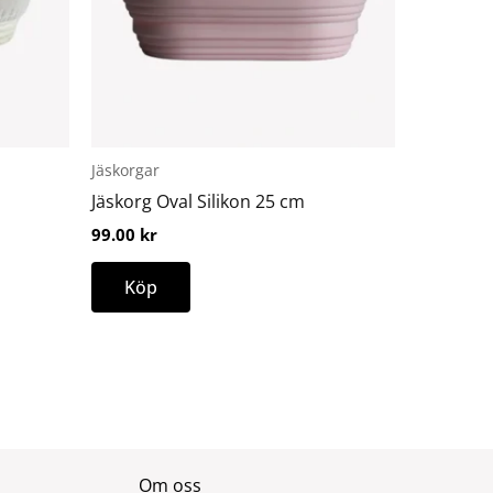
De
olika
alternativen
kan
väljas
på
Jäskorgar
produktsidan
Jäskorg Oval Silikon 25 cm
99.00
kr
Köp
Om oss