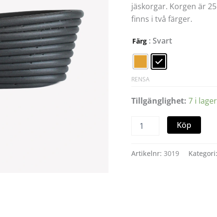
jäskorgar. Korgen är 2
finns i två färger.
: Svart
Färg
RENSA
Tillgänglighet:
7 i lager
Köp
Artikelnr:
3019
Kategori