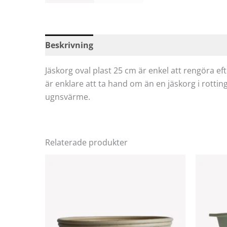
Beskrivning
Specifikationer
Recensioner
Jäskorg oval plast 25 cm är enkel att rengöra e
är enklare att ta hand om än en jäskorg i rotting
ugnsvärme.
Relaterade produkter
Den
här
produkten
har
flera
varianter.