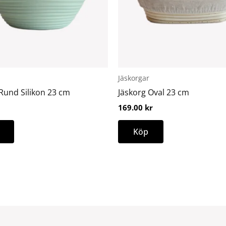
De
olika
alternativen
kan
väljas
på
Jäskorgar
produktsidan
Rund Silikon 23 cm
Jäskorg Oval 23 cm
169.00
kr
Köp