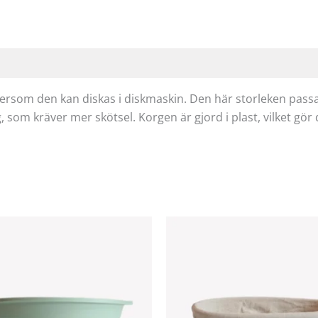
ftersom den kan diskas i diskmaskin. Den här storleken passa
, som kräver mer skötsel. Korgen är gjord i plast, vilket gör 
Den
här
produkten
har
flera
varianter.