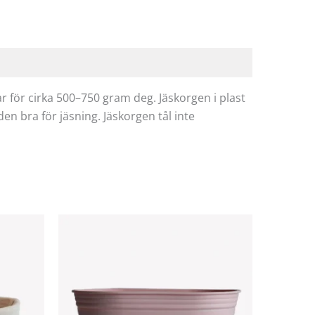
r för cirka 500–750 gram deg. Jäskorgen i plast
den bra för jäsning. Jäskorgen tål inte
Den
här
produkten
har
flera
varianter.