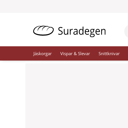
Hoppa
till
innehåll
Pr
se
Jäskorgar
Vispar & Slevar
Snittknivar