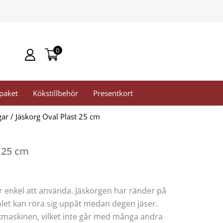
0
paket
Kökstillbehör
Presentkort
gar
/ Jäskorg Oval Plast 25 cm
 25 cm
 är enkel att använda. Jäskorgen har ränder på
ölet kan röra sig uppåt medan degen jäser.
skmaskinen, vilket inte går med många andra