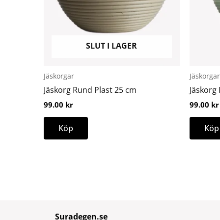
De
olika
alternativen
SLUT I LAGER
kan
väljas
på
Jäskorgar
Jäskorgar
produktsidan
Jäskorg Rund Plast 25 cm
Jäskorg 
99.00
kr
99.00
kr
Köp
Köp
Suradegen.se