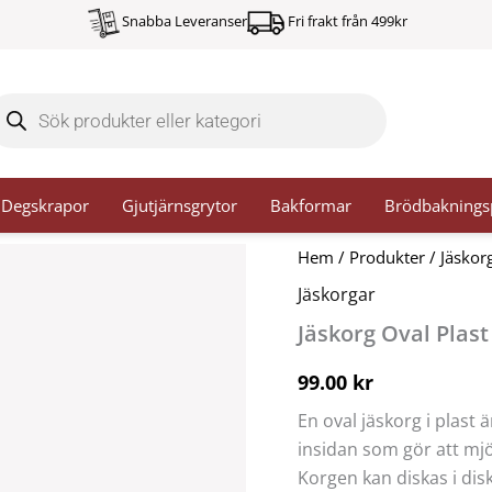
Snabba Leveranser
Fri frakt från 499kr
oducts
arch
Degskrapor
Gjutjärnsgrytor
Bakformar
Brödbaknings
Jäskorg
Hem
/
Produkter
/
Jäskor
Oval
Jäskorgar
Plast
25
Jäskorg Oval Plast
cm
mängd
99.00
kr
En oval jäskorg i plast
insidan som gör att mj
Korgen kan diskas i di