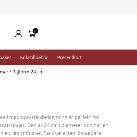
0
paket
Kökstillbehör
Presentkort
rmar
/ Pajform 24 cm
all med non-stickbeläggning är perfekt för
rättspajer. Den är 24 cm i diameter och har en
n ett fint mönster. Tack vare den löstagbara