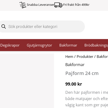
Snabba Leveranser
Fri frakt från 499kr
oducts
arch
Degskrapor
Gjutjärnsgrytor
Bakformar
Brödbaknings
Pajform
Hem
/
Produkter
/
Bakfo
24
Bakformar
cm
mängd
Pajform 24 cm
99.00
kr
Den här pajformen i met
både matpajer och efter
vågig kant som ger paje