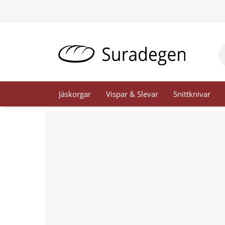
Hoppa
till
innehåll
Pr
se
Jäskorgar
Vispar & Slevar
Snittknivar