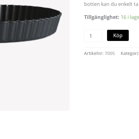
botten kan du enkelt ta
Tillgänglighet:
16 i lag
Köp
Artikelnr:
7005
Kategori