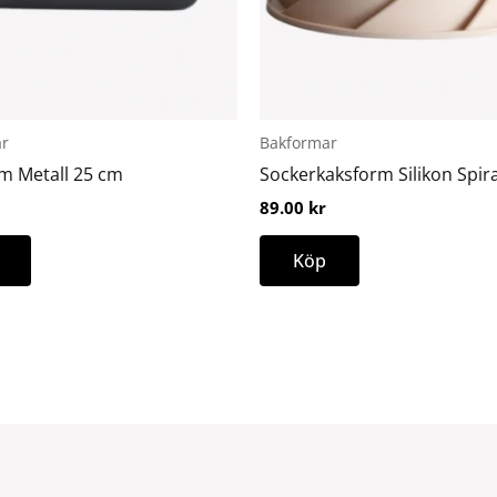
olika
alternativen
kan
väljas
på
r
Bakformar
produktsidan
m Metall 25 cm
Sockerkaksform Silikon Spira
89.00
kr
Köp