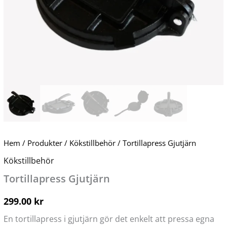
Hem
/
Produkter
/
Kökstillbehör
/ Tortillapress Gjutjärn
Kökstillbehör
Tortillapress Gjutjärn
299.00
kr
En tortillapress i gjutjärn gör det enkelt att pressa egna