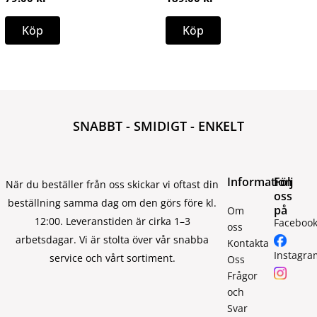
Köp
Köp
SNABBT - SMIDIGT - ENKELT
Information
Följ
När du beställer från oss skickar vi oftast din
oss
beställning samma dag om den görs före kl.
på
Om
12:00. Leveranstiden är cirka 1–3
Faceboo
oss
arbetsdagar. Vi är stolta över vår snabba
Kontakta
Instagra
service och vårt sortiment.
Oss
Frågor
och
Svar