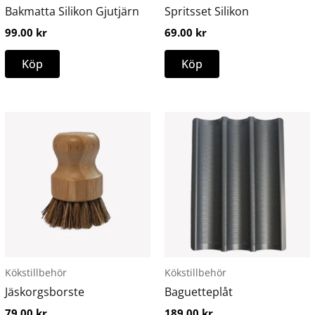
kan
Bakmatta Silikon Gjutjärn
Spritsset Silikon
väljas
99.00
kr
69.00
kr
på
produktsidan
Köp
Köp
Kökstillbehör
Kökstillbehör
Jäskorgsborste
Baguetteplåt
79.00
kr
189.00
kr