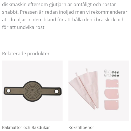
diskmaskin eftersom gjutjärn är ömtåligt och rostar
snabbt. Pressen är redan inoljad men vi rekommenderar
att du oljar in den ibland för att hålla den i bra skick och
för att undvika rost.
Relaterade produkter
Den
här
produkten
har
flera
varianter.
De
olika
alternativen
Bakmattor och Bakdukar
Kökstillbehör